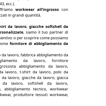
3, ecc.).
friamo
workwear all’ingrosso
con
zzati in grandi quantità.
hirt da lavoro
,
giacche softshell da
rsonalizzate
, siamo il tuo partner di
reventivo o per scoprire come possiamo
 come
fornitore di abbigliamento da
 da lavoro, fabbrica abbigliamento da
gliamento da lavoro, fornitore
grossista abbigliamento da lavoro,
a lavoro, t-shirt da lavoro, polo da
e da lavoro, giacche da lavoro, giacca
ll da lavoro, softshell da lavoro,
e, abbigliamento tecnico, workwear
rkwear, produttore tessuti workwear,