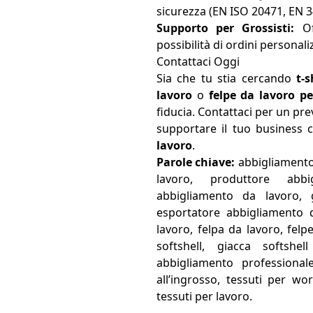
sicurezza (EN ISO 20471, EN 34
Supporto per Grossisti:
Of
possibilità di ordini personali
Contattaci Oggi
Sia che tu stia cercando
t-s
lavoro
o
felpe da lavoro pe
fiducia. Contattaci per un p
supportare il tuo business
lavoro
.
Parole chiave:
abbigliamento
lavoro, produttore abbi
abbigliamento da lavoro, 
esportatore abbigliamento d
lavoro, felpa da lavoro, felp
softshell, giacca softshe
abbigliamento professional
all’ingrosso, tessuti per wo
tessuti per lavoro.