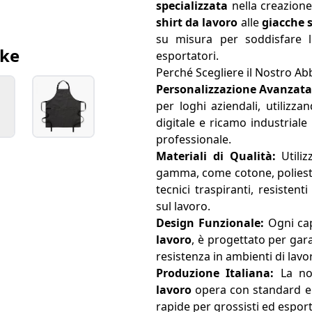
specializzata
nella creazione 
shirt da lavoro
alle
giacche s
su misura per soddisfare l
ike
esportatori.
Perché Scegliere il Nostro A
Personalizzazione Avanzata
per loghi aziendali, utilizz
digitale e ricamo industriale
professionale.
Materiali di Qualità:
Utili
gamma, come cotone, polieste
tecnici traspiranti, resistenti
sul lavoro.
Design Funzionale:
Ogni cap
lavoro
, è progettato per gar
resistenza in ambienti di lavo
Produzione Italiana:
La no
lavoro
opera con standard el
rapide per grossisti ed esport