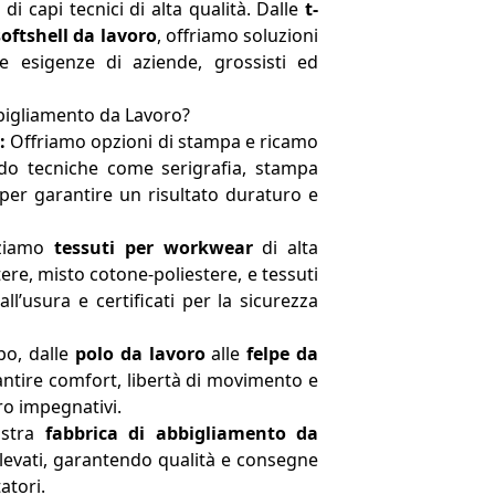
di capi tecnici di alta qualità. Dalle
t-
oftshell da lavoro
, offriamo soluzioni
e esigenze di aziende, grossisti ed
bbigliamento da Lavoro?
:
Offriamo opzioni di stampa e ricamo
ando tecniche come serigrafia, stampa
 per garantire un risultato duraturo e
zziamo
tessuti per workwear
di alta
re, misto cotone-poliestere, e tessuti
 all’usura e certificati per la sicurezza
o, dalle
polo da lavoro
alle
felpe da
antire comfort, libertà di movimento e
ro impegnativi.
stra
fabbrica di abbigliamento da
evati, garantendo qualità e consegne
atori.