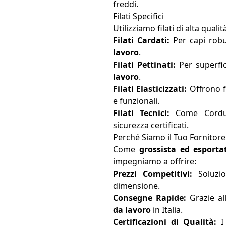
freddi.
Filati Specifici
Utilizziamo filati di alta qual
Filati Cardati:
Per capi robu
lavoro
.
Filati Pettinati:
Per superfici
lavoro
.
Filati Elasticizzati:
Offrono fl
e funzionali.
Filati Tecnici:
Come Cordura
sicurezza certificati.
Perché Siamo il Tuo Fornitore
Come
grossista ed esporta
impegniamo a offrire:
Prezzi Competitivi:
Soluzio
dimensione.
Consegne Rapide:
Grazie al
da lavoro
in Italia.
Certificazioni di Qualità:
I 