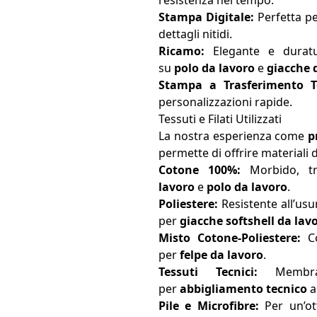
resistenza nel tempo.
Stampa Digitale:
Perfetta pe
dettagli nitidi.
Ricamo:
Elegante e duratur
su
polo da lavoro
e
giacche 
Stampa a Trasferimento T
personalizzazioni rapide.
Tessuti e Filati Utilizzati
La nostra esperienza come
p
permette di offrire materiali d
Cotone 100%:
Morbido, tr
lavoro
e
polo da lavoro
.
Poliestere:
Resistente all’usu
per
giacche softshell da lav
Misto Cotone-Poliestere:
Co
per
felpe da lavoro
.
Tessuti Tecnici:
Membran
per
abbigliamento tecnico
a
Pile e Microfibre:
Per un’ot