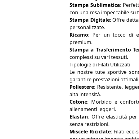
Stampa Sublimatica
: Perfet
con una resa impeccabile su te
Stampa Digitale
: Offre detta
personalizzate.
Ricamo
: Per un tocco di e
premium.
Stampa a Trasferimento Te
complessi su vari tessuti.
Tipologie di Filati Utilizzati
Le nostre tute sportive sono
garantire prestazioni ottimali
Poliestere
: Resistente, legge
alta intensità.
Cotone
: Morbido e confort
allenamenti leggeri.
Elastan
: Offre elasticità pe
senza restrizioni.
Miscele Riciclate
: Filati eco-