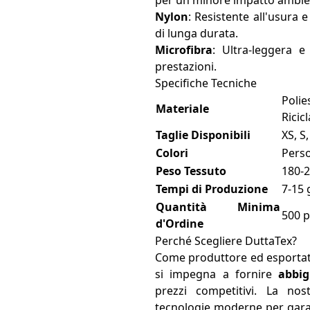
per un minore impatto ambie
Nylon
: Resistente all'usura e
di lunga durata.
Microfibra
: Ultra-leggera e
prestazioni.
Specifiche Tecniche
Polie
Materiale
Ricic
Taglie Disponibili
XS, S,
Colori
Perso
Peso Tessuto
180-2
Tempi di Produzione
7-15 
Quantità Minima
500 p
d'Ordine
Perché Scegliere DuttaTex?
Come produttore ed esportat
si impegna a fornire
abbig
prezzi competitivi. La nost
tecnologie moderne per garan