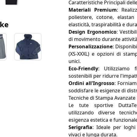
Caratteristiche Principali del
Materiali Premium
: Realiz
poliestere, cotone, elastan
ike
elasticità, traspirabilità e dura
Design Ergonomico
: Vestibi
di movimento durante attività 
Personalizzazione
: Disponib
(XS-XXXL) e opzioni di stam
unici.
Eco-Friendly
: Utilizziamo f
sostenibili per ridurre l'impa
Ordini all'Ingrosso
: Forniam
soddisfare le esigenze di distr
Tecniche di Stampa Avanzate
Le tute sportive DuttaTe
utilizzando diverse tecni
esigenza estetica e funzionale
Serigrafia
: Ideale per loghi
vivaci e lunga durata.