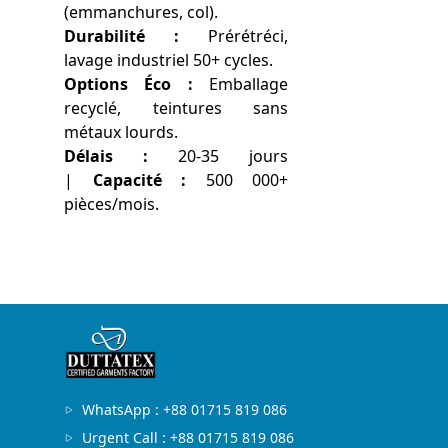
(emmanchures, col).
Durabilité :
Prérétréci,
lavage industriel 50+ cycles.
Options Éco :
Emballage
recyclé, teintures sans
métaux lourds.
Délais :
20-35 jours
|
Capacité :
500 000+
pièces/mois.
WhatsApp : +88 01715 819 086
Urgent Call : +88 01715 819 086